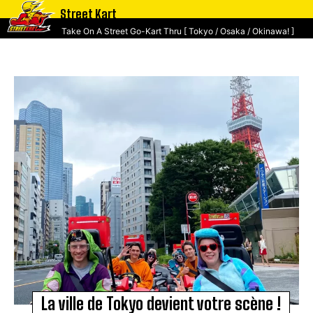
Street Kart
Take On A Street Go-Kart Thru [ Tokyo / Osaka / Okinawa! ]
La ville de Tokyo devient votre scène !