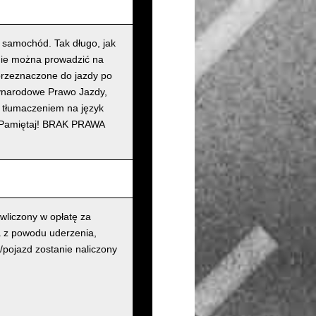
z samochód. Tak długo, jak
nie można prowadzić na
przeznaczone do jazdy po
zynarodowe Prawo Jazdy,
m tłumaczeniem na język
ko. Pamiętaj! BRAK PRAWA
liczony w opłatę za
a z powodu uderzenia,
/pojazd zostanie naliczony