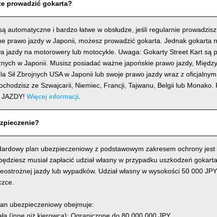
e prowadzić gokarta?
ą automatyczne i bardzo łatwe w obsłudze, jeśli regularnie prowadzis
e prawo jazdy w Japonii, możesz prowadzić gokarta. Jednak gokarta 
a jazdy na motorowery lub motocykle. Uwaga: Gokarty Street Kart są 
znych w Japonii. Musisz posiadać ważne japońskie prawo jazdy, Międ
la Sił Zbrojnych USA w Japonii lub swoje prawo jazdy wraz z oficjalny
 pochodzisz ze Szwajcarii, Niemiec, Francji, Tajwanu, Belgii lub Mona
 JAZDY!
Więcej informacji
.
zpieczenie?
dardowy plan ubezpieczeniowy z podstawowym zakresem ochrony jest w
 będziesz musiał zapłacić udział własny w przypadku uszkodzeń gokart
ieostrożnej jazdy lub wypadków. Udział własny w wysokości 50 000 JPY
czce.
an ubezpieczeniowy obejmuje:
ła (inne niż kierowca): Ograniczone do 80 000 000 JPY