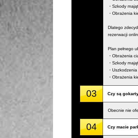
・Szkody mająt
・Obrażenia ki
Dlatego zdecyd
rezerwacji onli
Plan pełnego u
・Obrażenia cia
・Szkody mająt
・Uszkodzenia 
・Obrażenia ki
03
Czy są gokarty
Obecnie nie of
04
Czy macie park