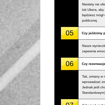
Niestety nie o
lub Ubera, aby 
będziesz mógł 
publicznej.
05
Czy jeździmy 
Nasze wycieczk
zapewnia emocj
06
Czy rezerwacj
Tak, zmiany w 
wprowadzać zmia
Jednak jeśli c
Standardowym) 