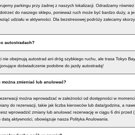
ferujemy parkingu przy żadnej z naszych lokalizacji. Odradzamy równie
dotrzeć do naszego sklepu, ponieważ ruch może być bardzo duży, a jeśl
wziąć udziału w aktywności. Dla bezstresowej podróży zalecamy skorzy
po autostradach?
i nie obejmują autostrad ani dróg szybkiego ruchu, ale trasa Tokyo Ba
onujące doświadczenie podobne do jazdy autostradą!
e można zmieniać lub anulować?
rezerwacji można wprowadzać w zależności od dostępności w momenc
ny do rezerwacji, takie jak liczba kierowców lub data/godzina, a nawe
hcesz wprowadzić zmiany lub anulować rezerwację w ciągu 6 dni prze
datą aktywności, obowiązuje nasza Polityka Anulowania.