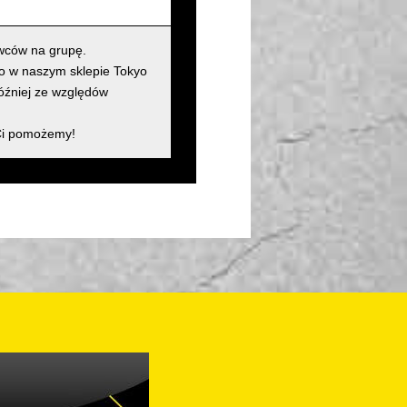
wców na grupę.
ko w naszym sklepie Tokyo
później ze względów
 Ci pomożemy!