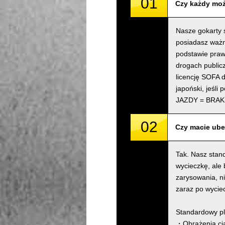
01
Czy każdy moż
Nasze gokarty s
posiadasz ważn
podstawie praw
drogach public
licencję SOFA d
japoński, jeśli
JAZDY = BRAK
02
Czy macie ube
Tak. Nasz stan
wycieczkę, ale
zarysowania, n
zaraz po wycie
Standardowy pl
・Obrażenia cia