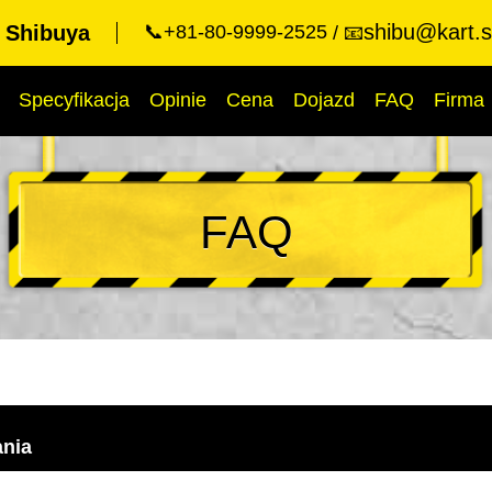
shibu@kart.s
t Shibuya
📞+81-80-9999-2525
📧
Specyfikacja
Opinie
Cena
Dojazd
FAQ
Firma
FAQ
ania