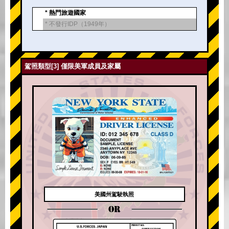
* 熱門旅遊國家
* 不發行IDP（1949年）
駕照類型[3] 僅限美軍成員及家屬
美國州駕駛執照
OR