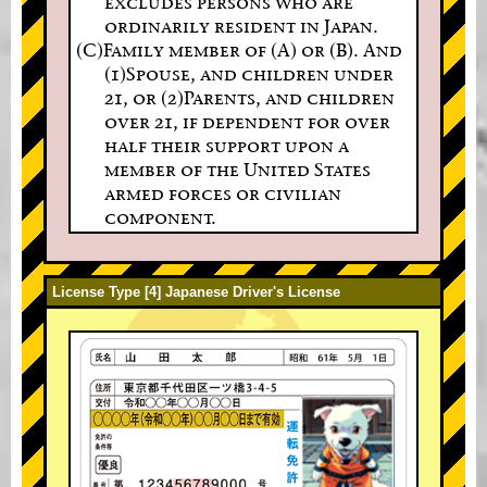
excludes persons who are
ordinarily resident in Japan.
(C)Family member of (A) or (B). And
(1)Spouse, and children under
21, or (2)Parents, and children
over 21, if dependent for over
half their support upon a
member of the United States
armed forces or civilian
component.
License Type [4] Japanese Driver's License