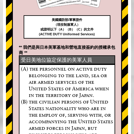
美國國防部/軍事證件
（現役制服軍人）
或證明以下（A）（B）（C）的文件
(ACTIVE DUTY Uniformed Services)
** 我們是與日本美軍基地和營地直接簽約的授權承包
商 **
受日美地位協定保護的美軍人員
(A) the personnel on active duty
belonging to the land, sea or
air armed services of the
United States of America when
in the territory of Japan.
(B) the civilian persons of United
States nationality who are in
the employ of, serving with, or
accompanying the United States
armed forces in Japan, but