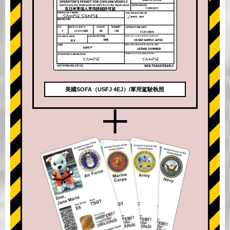
美國SOFA（USFJ 4EJ）/軍用駕駛執照
+