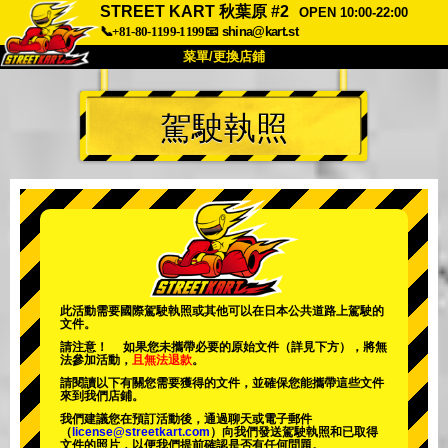
STREET KART 秋葉原 #2
OPEN 10:00-22:00
📞+81-80-1199-1199
📧
shina@kart.st
菜單/更換店鋪
首頁
駕駛執照
關於
規格
價格
交通方式
顧客聲音
常見問題
公司
預訂
更換店鋪
東京品川 #1
東京秋葉原#1
東京秋葉原#2
東京澀谷
此活動需要國際駕駛執照或其他可以在日本公共道路上駕駛的
文件。
東京澀谷附屬
東京灣
請注意！ 如果您未攜帶必要的原始文件（詳見下方），將無
法參加活動，
且無法退款
。
東京淺草
大阪
請閱讀以下有關您需要獲得的文件，並確保您能攜帶這些文件
來到我們店鋪。
沖繩
我們建議您在預訂活動後，通過聊天或電子郵件
（
license@streetkart.com
）向我們發送駕駛執照和已取得
文件的照片，以便我們提前確認是否有任何問題。