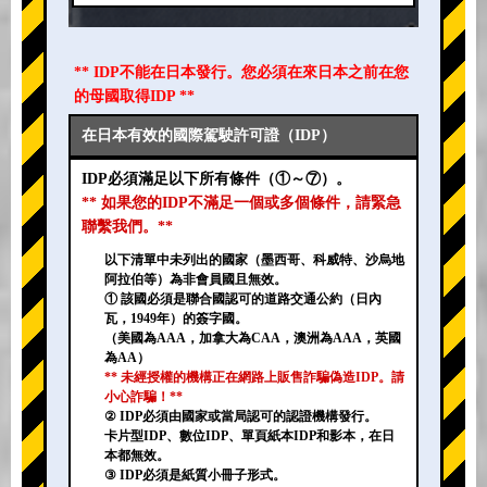
** IDP不能在日本發行。您必須在來日本之前在您
的母國取得IDP **
在日本有效的國際駕駛許可證（IDP）
IDP必須滿足以下所有條件（①～⑦）。
** 如果您的IDP不滿足一個或多個條件，請緊急
聯繫我們。**
以下清單中未列出的國家（墨西哥、科威特、沙烏地
阿拉伯等）為非會員國且無效。
① 該國必須是聯合國認可的道路交通公約（日內
瓦，1949年）的簽字國。
（美國為AAA，加拿大為CAA，澳洲為AAA，英國
為AA）
** 未經授權的機構正在網路上販售詐騙偽造IDP。請
小心詐騙！**
② IDP必須由國家或當局認可的認證機構發行。
卡片型IDP、數位IDP、單頁紙本IDP和影本，在日
本都無效。
③ IDP必須是紙質小冊子形式。