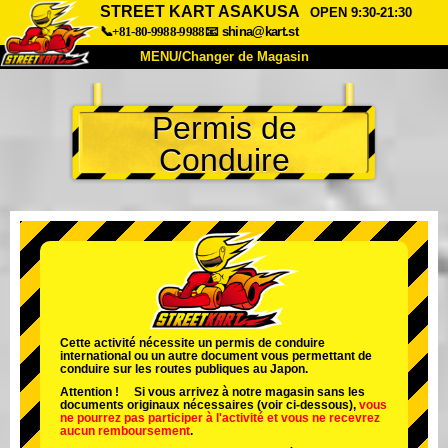
STREET KART ASAKUSA
OPEN 9:30-21:30
📞+81-80-9988-9988
📧
shina@kart.st
MENU/Changer de Magasin
ACCUEIL
Permis de
À Propos
Caractéristiques
Tarifs
Conduire
Accès
Avis
FAQ
Entreprise
Réservation
Changer de Magasin
Tokyo Shinagawa
Tokyo Akihabara#1
Tokyo Akihabara#2
Tokyo Shibuya
Tokyo Shibuya Annexe
Baie de Tokyo
Cette activité nécessite un permis de conduire
international ou un autre document vous permettant de
Tokyo Asakusa
Osaka
conduire sur les routes publiques au Japon.
Attention ! Si vous arrivez à notre magasin sans les
Okinawa
documents originaux nécessaires (voir ci-dessous),
vous
ne pourrez pas participer à l'activité
et
vous ne recevrez
aucun remboursement
.