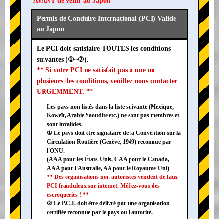
AVANT de venir au Japon **
Permis de Conduire International (PCI) Valide
au Japon
Le PCI doit satisfaire TOUTES les conditions
suivantes (①~⑦).
** Si votre PCI ne satisfait pas à une ou
plusieurs des conditions, veuillez nous contacter
URGEMMENT. **
Les pays non listés dans la liste suivante (Mexique,
Koweït, Arabie Saoudite etc.) ne sont pas membres et
sont invalides.
① Le pays doit être signataire de la Convention sur la
Circulation Routière (Genève, 1949) reconnue par
l'ONU.
(AAA pour les États-Unis, CAA pour le Canada,
AAA pour l'Australie, AA pour le Royaume-Uni)
** Des organisations non autorisées vendent de faux
PCI frauduleux sur internet. Méfiez-vous des
escroqueries ! **
② Le P.C.I. doit être délivré par une organisation
certifiée reconnue par le pays ou l'autorité.