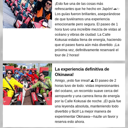
¡Esto fue una de las cosas más
refrescantes que he hecho en Japón! 🚗✨
Los guías fueron brillantes, asegurándose
de que tuviéramos una experiencia
emocionante pero segura. El paseo de 1
hora tuvo una increíble mezcla de vistas al
océano y vibras de ciudad. La Calle
Kokusai estaba llena de energía, haciendo
que el paseo fuera aún más divertido. ¡La
próxima vez, definitivamente reservaré el
tour de 2 horas!
La experiencia definitiva de
Okinawa!
Amigo, ¡esto fue irreal! 🌊 El paseo de 2
horas tuvo de todo: vistas impresionantes
del océano, un recorrido suave cerca del
aeropuerto y una carrera llena de energía
por la Calle Kokusai de noche. ¡El guía fue
una leyenda absoluta, manteniendo todo
divertido y fácil! La mejor manera de
experimentar Okinawa—hazte un favor y
reserva esto ahora.