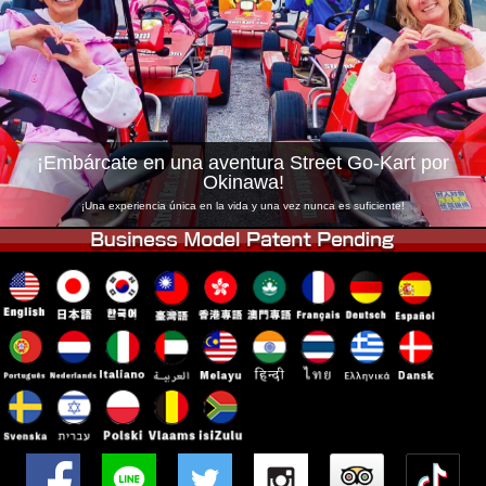
Empresa
Reservas
Cambiar Tienda
Tokyo Shinagawa
Tokyo Akihabara#1
Tokyo Akihabara#2
Tokyo Shibuya
Tokyo Shibuya Annex
Tokyo Bay
¡Embárcate en una aventura Street Go-Kart por
Okinawa!
Tokyo Asakusa
Osaka
¡Una experiencia única en la vida y una vez nunca es suficiente!
Okinawa