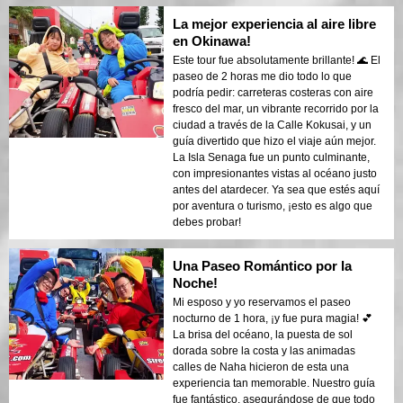
La mejor experiencia al aire libre
en Okinawa!
Este tour fue absolutamente brillante! 🌊 El
paseo de 2 horas me dio todo lo que
podría pedir: carreteras costeras con aire
fresco del mar, un vibrante recorrido por la
ciudad a través de la Calle Kokusai, y un
guía divertido que hizo el viaje aún mejor.
La Isla Senaga fue un punto culminante,
con impresionantes vistas al océano justo
antes del atardecer. Ya sea que estés aquí
por aventura o turismo, ¡esto es algo que
debes probar!
Una Paseo Romántico por la
Noche!
Mi esposo y yo reservamos el paseo
nocturno de 1 hora, ¡y fue pura magia! 💕
La brisa del océano, la puesta de sol
dorada sobre la costa y las animadas
calles de Naha hicieron de esta una
experiencia tan memorable. Nuestro guía
fue fantástico, asegurándose de que todo