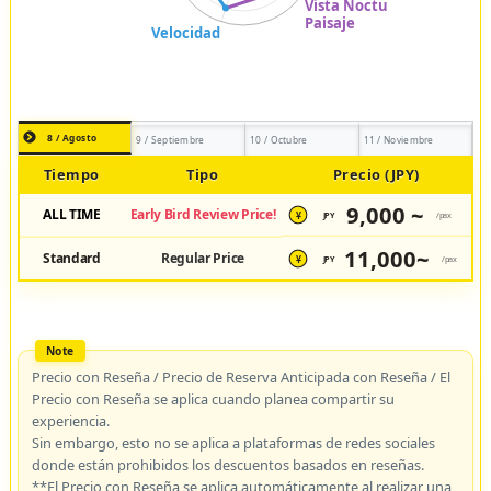
8 / Agosto
9 / Septiembre
10 / Octubre
11 / Noviembre
Tiempo
Tipo
Precio (JPY)
9,000 ~
ALL TIME
Early Bird Review Price!
JPY
/pax
¥
11,000~
Standard
Regular Price
JPY
/pax
¥
Precio con Reseña / Precio de Reserva Anticipada con Reseña / El
Precio con Reseña se aplica cuando planea compartir su
experiencia.
Sin embargo, esto no se aplica a plataformas de redes sociales
donde están prohibidos los descuentos basados en reseñas.
**El Precio con Reseña se aplica automáticamente al realizar una