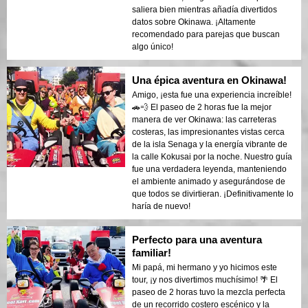
saliera bien mientras añadía divertidos
datos sobre Okinawa. ¡Altamente
recomendado para parejas que buscan
algo único!
Una épica aventura en Okinawa!
Amigo, ¡esta fue una experiencia increíble!
🚗💨 El paseo de 2 horas fue la mejor
manera de ver Okinawa: las carreteras
costeras, las impresionantes vistas cerca
de la isla Senaga y la energía vibrante de
la calle Kokusai por la noche. Nuestro guía
fue una verdadera leyenda, manteniendo
el ambiente animado y asegurándose de
que todos se divirtieran. ¡Definitivamente lo
haría de nuevo!
Perfecto para una aventura
familiar!
Mi papá, mi hermano y yo hicimos este
tour, ¡y nos divertimos muchísimo! 🌴 El
paseo de 2 horas tuvo la mezcla perfecta
de un recorrido costero escénico y la