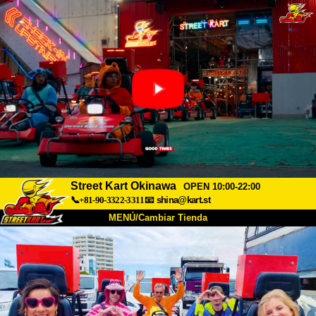
Street Kart Okinawa
OPEN 10:00-22:00
📞+81-90-3322-3311
📧
shina@kart.st
MENÚ/Cambiar Tienda
INICIO
Acerca de
Especificaciones
Precios
Acceso
Testimonios
Preguntas Frecuentes