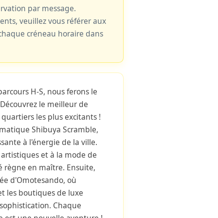
ervation par message.
cents, veuillez vous référer aux
e chaque créneau horaire dans
parcours H-S, nous ferons le
.Découvrez le meilleur de
uartiers les plus excitants !
matique Shibuya Scramble,
ante à l'énergie de la ville.
 artistiques et à la mode de
té règne en maître. Ensuite,
inée d'Omotesando, où
et les boutiques de luxe
sophistication. Chaque
e est une nouvelle aventure !