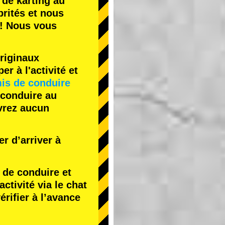
 de karting
au
rités
et nous
! Nous vous
riginaux
r à l'activité et
is de conduire
 conduire au
evrez aucun
r d’arriver à
de conduire et
tivité via le chat
érifier à l’avance