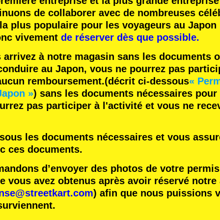
remière entreprise
et
la plus grande entreprise
inuons de collaborer avec
de nombreuses céléb
 la plus populaire
pour les voyageurs au Japon 
nc vivement
de réserver dès que possible.
s arrivez à notre magasin sans les documents o
onduire au Japon, vous ne pourrez pas participe
 aucun remboursement.
(décrit ci-dessous
« Perm
Japon »
) sans les documents nécessaires pour
rrez pas participer à l'activité et vous ne rec
essous les documents nécessaires et vous assure
ec ces documents.
ndons d’envoyer des photos de votre permis 
vous avez obtenus après avoir réservé notre ac
ense@streetkart.com
) afin que nous puissions v
surviennent.