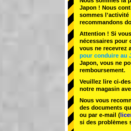
Nous sommes la
p
Japon ! Nous cont
sommes l’
activité
recommandons do
Attention ! Si vou
nécessaires pour c
vous ne recevrez
pour conduire au 
Japon, vous ne pou
remboursement.
Veuillez lire ci-d
notre magasin av
Nous vous recomma
des documents que 
ou par e-mail (
lic
si des problèmes 