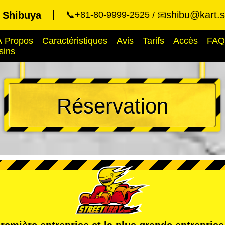
shibu@kart.s
t Shibuya
📞+81-80-9999-2525
📧
À Propos
Caractéristiques
Avis
Tarifs
Accès
FAQ
sins
Réservation