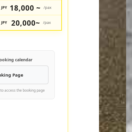
18,000 ~
JPY
/pax
20,000~
JPY
/pax
ooking calendar
oking Page
 to access the booking page