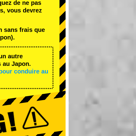
quez de ne pas
s, vous devrez
 sans frais que
pon).
un autre
s au Japon.
pour conduire au