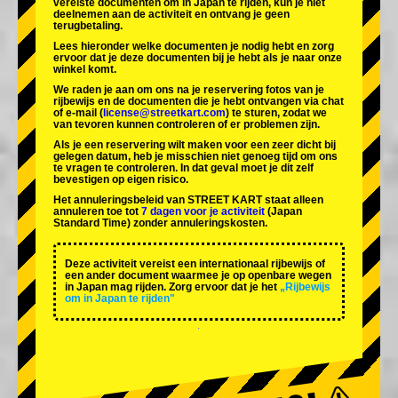
vereiste documenten om in Japan te rijden, kun je niet
deelnemen aan de activiteit en ontvang je geen
terugbetaling.
Lees hieronder welke documenten je nodig hebt en zorg
ervoor dat je deze documenten bij je hebt als je naar onze
winkel komt.
We raden je aan om ons na je reservering fotos van je
rijbewijs en de documenten die je hebt ontvangen via chat
of e-mail (
license@streetkart.com
) te sturen, zodat we
van tevoren kunnen controleren of er problemen zijn.
Als je een reservering wilt maken voor een zeer dicht bij
gelegen datum, heb je misschien niet genoeg tijd om ons
te vragen te controleren. In dat geval moet je dit zelf
bevestigen op eigen risico.
Het annuleringsbeleid van STREET KART staat alleen
annuleren toe tot
7 dagen voor je activiteit
(Japan
Standard Time) zonder annuleringskosten.
Deze activiteit vereist een internationaal rijbewijs of
een ander document waarmee je op openbare wegen
in Japan mag rijden. Zorg ervoor dat je het
„Rijbewijs
om in Japan te rijden"