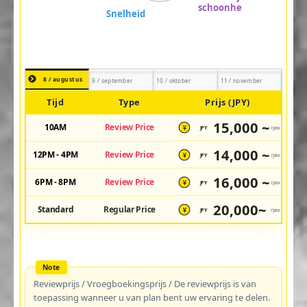
8 / augustus
9 / september
10 / oktober
11 / november
Tijd
Type
Prijs (JPY)
15,000 ~
10AM
Review Price
JPY
/pax
¥
14,000 ~
12PM - 4PM
Review Price
JPY
/pax
¥
16,000 ~
6PM - 8PM
Review Price
JPY
/pax
¥
20,000~
Standard
Regular Price
JPY
/pax
¥
Reviewprijs / Vroegboekingsprijs / De reviewprijs is van
toepassing wanneer u van plan bent uw ervaring te delen.