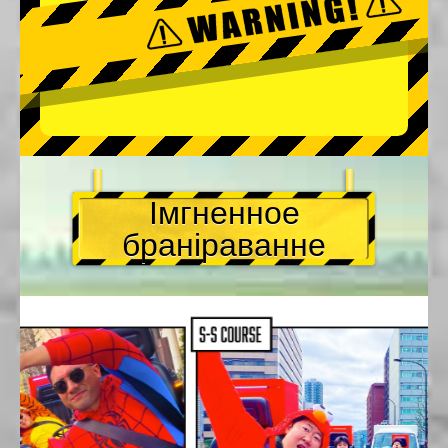
Імгненное
браніраванне