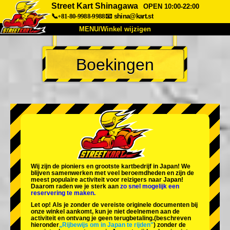
Street Kart Shinagawa
OPEN 10:00-22:00
📞+81-80-9988-9988
📧
shina@kart.st
MENU/Winkel wijzigen
TOP
Boekingen
Over
Specificaties
Prijzen
Toegang
Ervaringen
FAQ
Bedrijf
Boekingen
Winkel wijzigen
Tokyo Shinagawa
Tokyo Akihabara#1
Tokyo Akihabara#2
Tokyo Shibuya
Wij zijn de
pioniers
en
grootste kartbedrijf
in Japan! We
Tokyo Shibuya Annex
Tokyo Bay
blijven samenwerken met
veel beroemdheden
en zijn de
meest populaire activiteit
voor reizigers naar Japan!
Daarom raden we je sterk aan
zo snel mogelijk een
Tokyo Asakusa
Osaka
reservering te maken.
Let op! Als je zonder de vereiste originele documenten bij
Okinawa
onze winkel aankomt, kun je niet deelnemen aan de
activiteit en ontvang je geen terugbetaling.
(beschreven
hieronder
„Rijbewijs om in Japan te rijden"
) zonder de