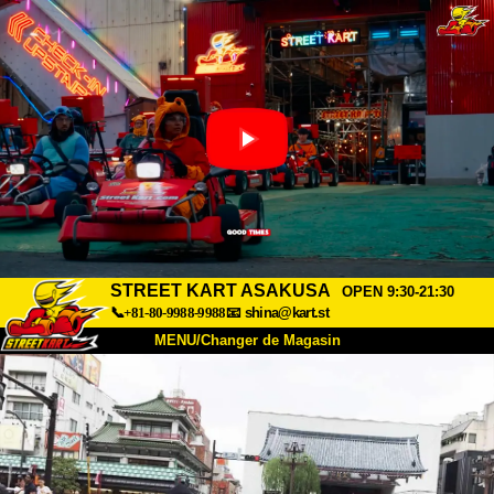
STREET KART ASAKUSA
OPEN 9:30-21:30
📞+81-80-9988-9988
📧
shina@kart.st
MENU/Changer de Magasin
ACCUEIL
À Propos
Caractéristiques
Tarifs
Accès
Avis
FAQ