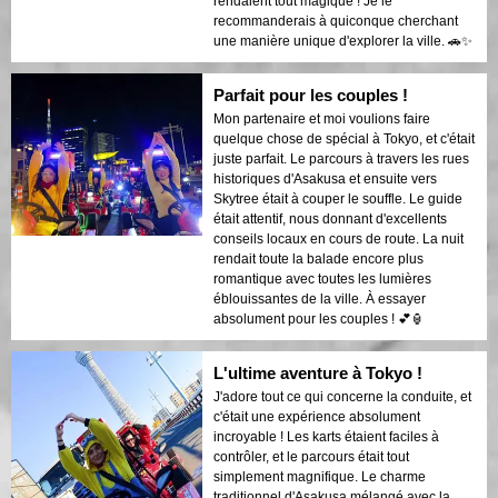
rendaient tout magique ! Je le
recommanderais à quiconque cherchant
une manière unique d'explorer la ville. 🚗✨
Parfait pour les couples !
Mon partenaire et moi voulions faire
quelque chose de spécial à Tokyo, et c'était
juste parfait. Le parcours à travers les rues
historiques d'Asakusa et ensuite vers
Skytree était à couper le souffle. Le guide
était attentif, nous donnant d'excellents
conseils locaux en cours de route. La nuit
rendait toute la balade encore plus
romantique avec toutes les lumières
éblouissantes de la ville. À essayer
absolument pour les couples ! 💕🏮
L'ultime aventure à Tokyo !
J'adore tout ce qui concerne la conduite, et
c'était une expérience absolument
incroyable ! Les karts étaient faciles à
contrôler, et le parcours était tout
simplement magnifique. Le charme
traditionnel d'Asakusa mélangé avec la