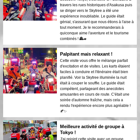
travers les rues historiques d'Asakusa puis
se diriger vers le Skytree a été une
expérience inoubliable. Le guide était
génial, s'assurant que nous étions à l'aise à
tout moment. Je le recommanderais à
quiconque aime l'aventure et le tourisme
combinés ! 🏯🚙
Palpitant mais relaxant !
Cette visite vous offre le mélange parfait
d'excitation et de visites. Les karts étaient
faciles à conduire et l'itinéraire était bien
planifié. Voir la Skytree illuminée la nuit
était à couper le souffle. Le guide était
compétent, partageant des anecdotes
amusantes en cours de route. C'était une
soirée d'automne fraîche, mais cela a
rendu l'expérience encore plus agréable !
🍂✨
Meilleure activité de groupe à
Tokyo !
J'ai rejoint cette visite avec un groupe