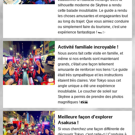
silhouette moderne de Skytree a rendu
cette balade inoubliable. Le guide a rendu
les choses amusantes et engageantes tout
au long du trajet. Que vous aimiez conduire
ou simplement faire du tourisme, c'est une
expérience fantastique ! 🏎️✨
Activité familiale incroyable !
Nous avons fait cette visite en famille, et
même si nos enfants sont maintenant
grands, c'était une façon tellement
amusante de renforcer nos liens ! Le guide
était très sympathique et les instructions
étaient très claires. Voir Tokyo sous cet
angle unique a été une expérience
inoubliable. Le coucher de soleil sur
Skytree a permis de prendre des photos
magnifiques ! 📸🌇
Meilleure façon d'explorer
Asakusa !
Si vous cherchez une façon différente de
découvrir Tokyo, c'est celle-ci ! Conduire à