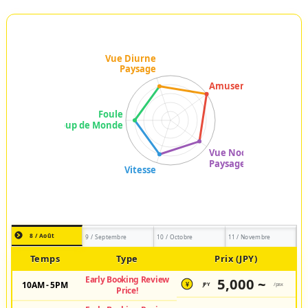
8 / Août
9 / Septembre
10 / Octobre
11 / Novembre
Temps
Type
Prix (JPY)
Early Booking Review
5,000 ~
10AM - 5PM
JPY
/pax
¥
Price!