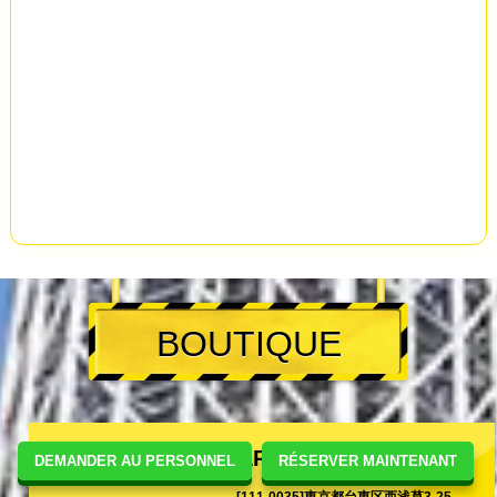
BOUTIQUE
STREET KART ASAKUSA
DEMANDER AU PERSONNEL
RÉSERVER MAINTENANT
[111-0035]東京都台東区西浅草3-25-