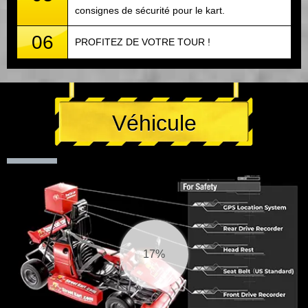
consignes de sécurité pour le kart.
06
PROFITEZ DE VOTRE TOUR !
Véhicule
18%